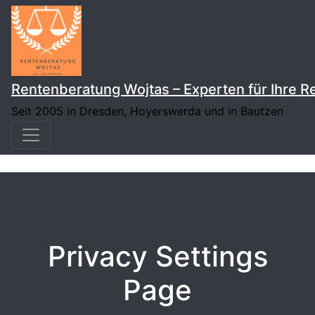
Skip
to
content
Rentenberatung Wojtas – Experten für Ihre 
Seit 2005 in Dresden, Hoyerswerda und in Bautzen
Privacy Settings
Page