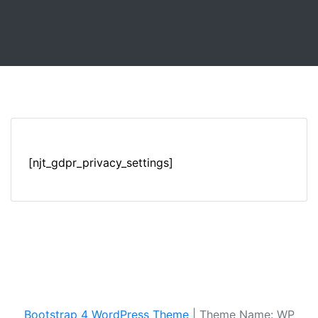
[njt_gdpr_privacy_settings]
Bootstrap 4 WordPress Theme
|
Theme Name: WP